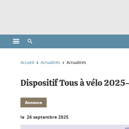
Gestion des cookies
Ouvrir le menu principal
Ouvrir le moteur de recherche
Vous êtes ici :
Accueil
Actualités
Actualités
Dispositif Tous à vélo 202
Annonce
le 26 septembre 2025