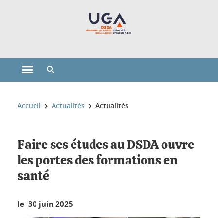
Gestion des cookies
Ouvrir le menu principal
Ouvrir le moteur de recherche
Vous êtes ici :
Accueil
Actualités
Actualités
Faire ses études au DSDA ouvre
les portes des formations en
santé
le 30 juin 2025