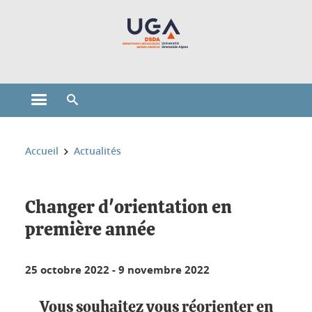
Gestion des cookies
Ouvrir le menu principal
Ouvrir le moteur de recherche
Vous êtes ici :
Accueil
Actualités
Changer d'orientation en
première année
25 octobre 2022
-
9 novembre 2022
Vous souhaitez vous réorienter en