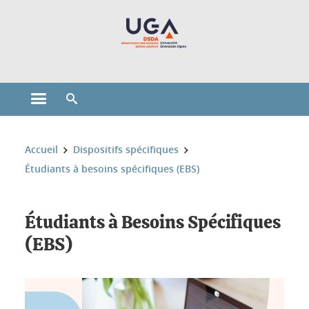
Gestion des cookies
Ouvrir le menu principal
Ouvrir le moteur de recherche
Vous êtes ici :
Accueil
Dispositifs spécifiques
Étudiants à besoins spécifiques (EBS)
Étudiants à Besoins Spécifiques
(EBS)