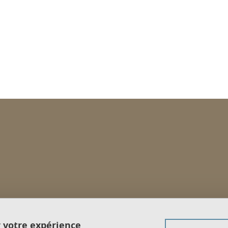
ook
inkedIn
r votre expérience