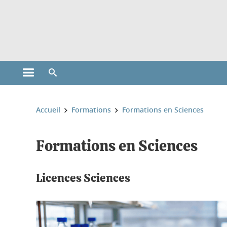
Gestion des cookies
Ouvrir le menu principal
Ouvrir le moteur de recherche
Vous êtes ici :
Accueil
Formations
Formations en Sciences
Formations en Sciences
Licences Sciences