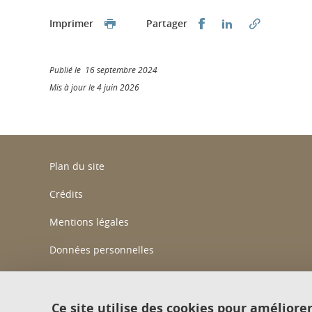
Partager sur Faceb
Partager sur L
Imprimer
Partager
Publié le 16 septembre 2024
Mis à jour le 4 juin 2026
Plan du site
Crédits
Mentions légales
Données personnelles
Gestion des cookies
Accessibilité : non conforme
Ce site utilise des cookies pour améliore