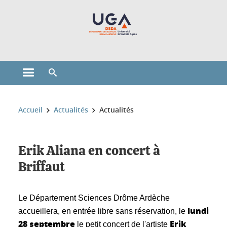
Gestion des cookies
Ouvrir le menu principal
Ouvrir le moteur de recherche
Vous êtes ici :
Accueil
Actualités
Actualités
Erik Aliana en concert à
Briffaut
Le Département Sciences Drôme Ardèche
lundi
accueillera, en entrée libre sans réservation, le
28 septembre
Erik
le petit concert de l'artiste