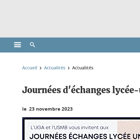
Gestion des cookies
Ouvrir le menu principal
Ouvrir le moteur de recherche
Vous êtes ici :
Accueil
Actualités
Actualités
Journées d'échanges lycée-
le 23 novembre 2023