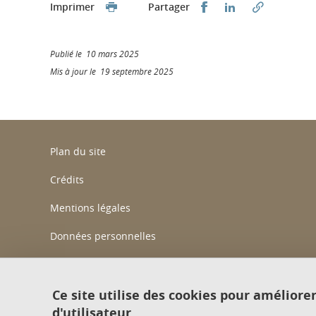
Partager sur Faceb
Partager sur L
Imprimer
Partager
Publié le 10 mars 2025
Mis à jour le 19 septembre 2025
Plan du site
Crédits
Mentions légales
Données personnelles
Gestion des cookies
Accessibilité : non conforme
Ce site utilise des cookies pour améliore
d'utilisateur