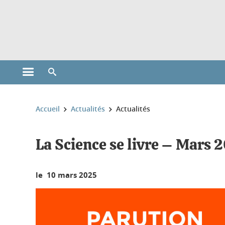
Gestion des cookies
Ouvrir le menu principal
Ouvrir le moteur de recherche
Vous êtes ici :
Accueil
Actualités
Actualités
La Science se livre – Mars 
le 10 mars 2025