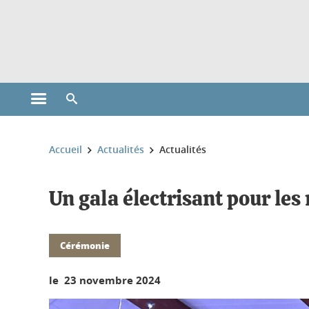
Gestion des cookies
Ouvrir le menu principal
Ouvrir le moteur de recherche
Vous êtes ici :
Accueil
Actualités
Actualités
Un gala électrisant pour le
Cérémonie
le 23 novembre 2024