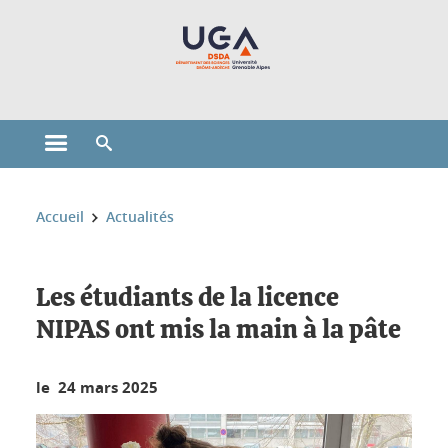
Gestion des cookies
Ouvrir le menu principal
Ouvrir le moteur de recherche
Vous êtes ici :
Accueil
Actualités
Les étudiants de la licence
NIPAS ont mis la main à la pâte
le 24 mars 2025