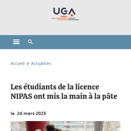
Gestion des cookies
Ouvrir le menu principal
Ouvrir le moteur de recherche
Vous êtes ici :
Accueil
Actualités
Les étudiants de la licence
NIPAS ont mis la main à la pâte
le 24 mars 2025