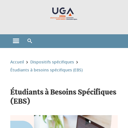
Gestion des cookies
Ouvrir le menu principal
Ouvrir le moteur de recherche
Vous êtes ici :
Accueil
Dispositifs spécifiques
Étudiants à besoins spécifiques (EBS)
Étudiants à Besoins Spécifiques
(EBS)