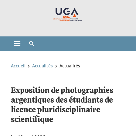
Gestion des cookies
Ouvrir le menu principal
Ouvrir le moteur de recherche
Vous êtes ici :
Accueil
Actualités
Actualités
Exposition de photographies
argentiques des étudiants de
licence pluridisciplinaire
scientifique