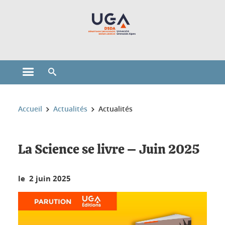
Gestion des cookies
Ouvrir le menu principal
Ouvrir le moteur de recherche
Vous êtes ici :
Accueil
Actualités
Actualités
La Science se livre – Juin 2025
le 2 juin 2025