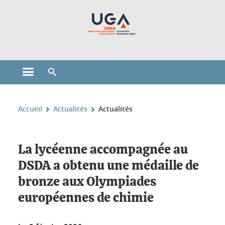
Gestion des cookies
Ouvrir le menu principal
Ouvrir le moteur de recherche
Vous êtes ici :
Accueil
Actualités
Actualités
La lycéenne accompagnée au
DSDA a obtenu une médaille de
bronze aux Olympiades
européennes de chimie