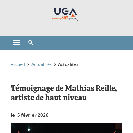
Gestion des cookies
Ouvrir le menu principal
Ouvrir le moteur de recherche
Vous êtes ici :
Accueil
Actualités
Actualités
Témoignage de Mathias Reille,
artiste de haut niveau
le 5 février 2026