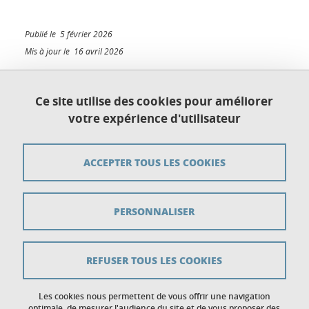
Partager sur Facebook
Partager sur LinkedIn
Publié le 5 février 2026
Mis à jour le 16 avril 2026
Ce site utilise des cookies pour améliorer
votre expérience d'utilisateur
Plan du site
Crédits
ACCEPTER TOUS LES COOKIES
Mentions légales
PERSONNALISER
Données personnelles
Gestion des cookies
REFUSER TOUS LES COOKIES
Accessibilité : non conforme
Politique des cookies
Les cookies nous permettent de vous offrir une navigation
optimale, de mesurer l'audience du site et de vous proposer des