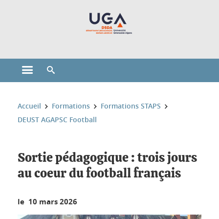
Gestion des cookies
Ouvrir le menu principal
Ouvrir le moteur de recherche
Vous êtes ici :
Accueil
Formations
Formations STAPS
DEUST AGAPSC Football
Sortie pédagogique : trois jours
au coeur du football français
le 10 mars 2026