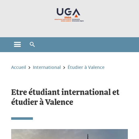
Gestion des cookies
Ouvrir le menu principal
Ouvrir le moteur de recherche
Vous êtes ici :
Accueil
International
Étudier à Valence
Etre étudiant international et
étudier à Valence